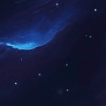
SMT 针座系列
插板式90°/180°针座系列
电池采集
换电类米兰MiLan（中国）
相关产品指引
其它定制类米兰MiLan（中
国）