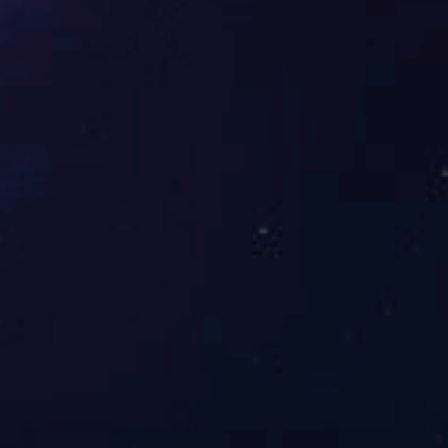
MiLan（中国）
储能
走进诠霖
产品中心
公司简介
新能源电动车米兰
企业文化
储能光伏米兰Mi
组织架构
储能连接器
米兰官方网页版
线对线连接器米兰