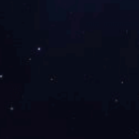
东莞虎门镇北栅河潭岗路6号


