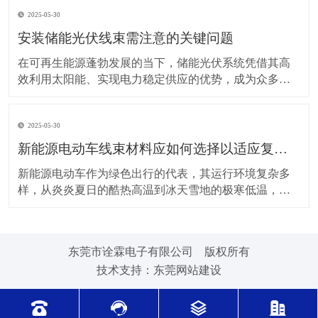
上，对新能源电动车线束进行科学合理的维护保养，能
2025-05-30
让车辆运行更稳定、安全，还能延长其使用寿命。 日常
驾驶习惯对线束的影响不容小觑。平稳驾驶是维护线束
安装储能光伏线束需注意的关键问题
的基
在可再生能源蓬勃发展的当下，储能光伏系统凭借其高
效利用太阳能、实现电力稳定供应的优势，成为众多领
域的重要选择。而储能光伏线束作为系统中电力与信号
传输的“脉络”，其安装质量直接关系到整个系统的性能与
2025-05-30
安全。因此，在安装储能光伏线束时，有许多问题需要
格外留意。 安装前的准备工作至关重要。在开始安装前
新能源电动车线束材料应如何选择以适应复杂的环境温度范围？
新能源电动车作为绿色出行的代表，其运行环境复杂多
样，从炎炎夏日的酷热高温到冰天雪地的极寒低温，车
辆各部件都面临着严峻考验，线束材料的选择尤为关
键。合适的新能源电动车线束材料能够在复杂的环境温
度范围内保持良好的性能，确保车辆稳定运行。 在高温
东莞市诠霖电子有限公司 版权所有
环境下，新能源电动车的电池、电机等部件工作时会散
技术支持：
东莞网站建设
发大量