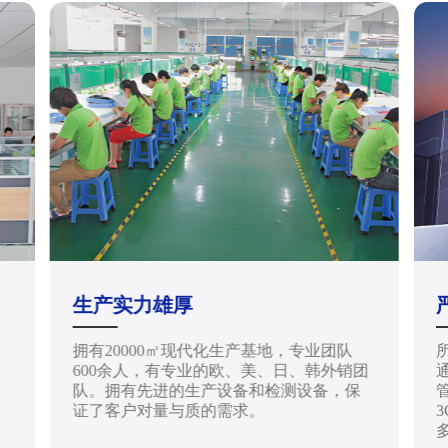
生产实力雄厚
拥有20000㎡现代化生产基地，专业团队
天
600余人，有专业的欧、美、日、韩外销团
通
队。拥有先进的生产设备和检测设备，保
管
证了客户对量与质的需求。