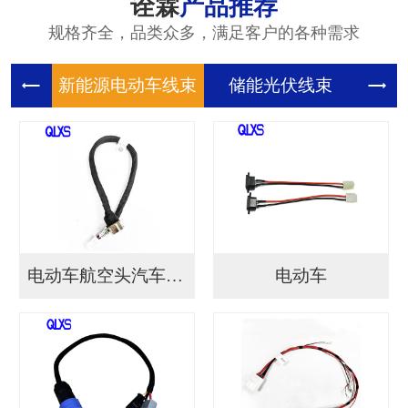
诠霖
产品推荐
规格齐全，品类众多，满足客户的各种需求
新能源电
储能光伏
储
电动车航空头汽车连接...
电动车