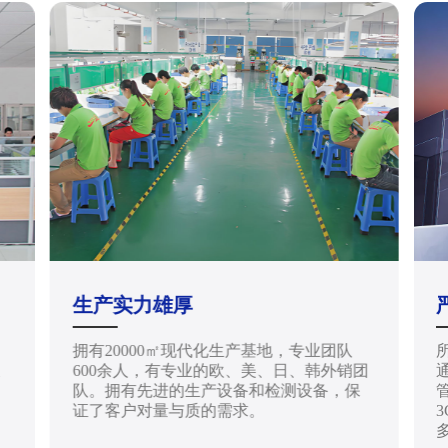
生产实力雄厚
拥有20000㎡现代化生产基地，专业团队
天
600余人，有专业的欧、美、日、韩外销团
通
队。拥有先进的生产设备和检测设备，保
管
证了客户对量与质的需求。