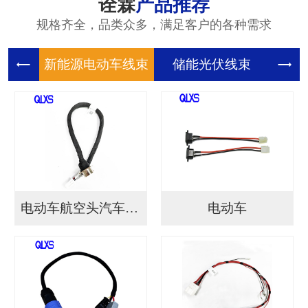
诠霖
产品推荐
规格齐全，品类众多，满足客户的各种需求
新能源电
储能光伏
储
电动车航空头汽车连接...
电动车