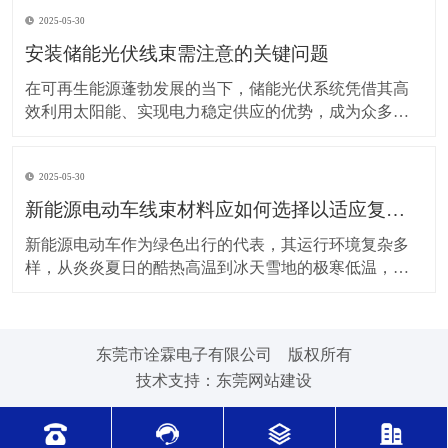
上，对新能源电动车线束进行科学合理的维护保养，能
2025-05-30
让车辆运行更稳定、安全，还能延长其使用寿命。 日常
驾驶习惯对线束的影响不容小觑。平稳驾驶是维护线束
安装储能光伏线束需注意的关键问题
的基
在可再生能源蓬勃发展的当下，储能光伏系统凭借其高
效利用太阳能、实现电力稳定供应的优势，成为众多领
域的重要选择。而储能光伏线束作为系统中电力与信号
传输的“脉络”，其安装质量直接关系到整个系统的性能与
2025-05-30
安全。因此，在安装储能光伏线束时，有许多问题需要
格外留意。 安装前的准备工作至关重要。在开始安装前
新能源电动车线束材料应如何选择以适应复杂的环境温度范围？
新能源电动车作为绿色出行的代表，其运行环境复杂多
样，从炎炎夏日的酷热高温到冰天雪地的极寒低温，车
辆各部件都面临着严峻考验，线束材料的选择尤为关
键。合适的新能源电动车线束材料能够在复杂的环境温
度范围内保持良好的性能，确保车辆稳定运行。 在高温
东莞市诠霖电子有限公司 版权所有
环境下，新能源电动车的电池、电机等部件工作时会散
技术支持：
东莞网站建设
发大量