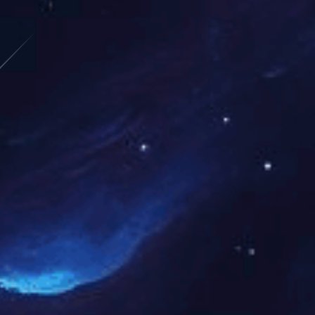
SMT 针座系列
插板式90°/180°针座系列
电池采集
换电类米兰MiLan（中国）
其它定制类米兰MiLan（中
国）