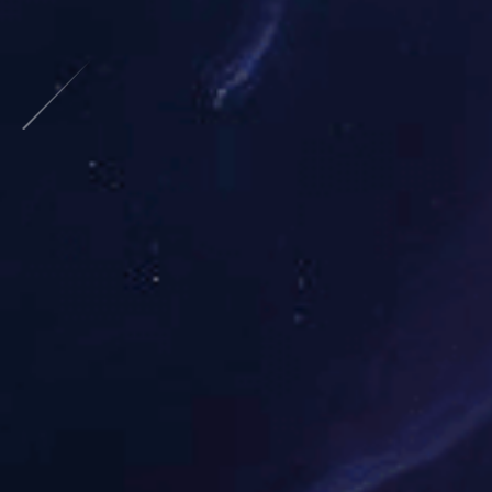
MiLan（中国）
电子米兰MiLan（中国）
汽车米兰MiLan（中国）
智能家居/机器人米兰
MiLan（中国）
无人机/航模配线
航空航天/船舶米兰