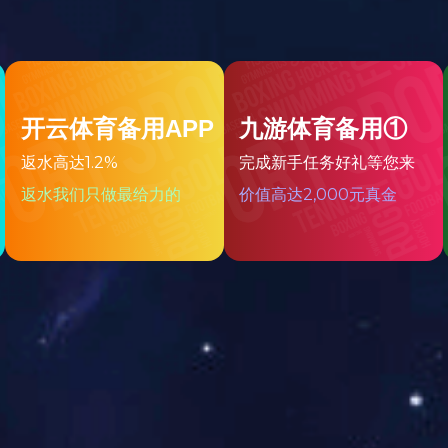
[上一个:DC头电源线]