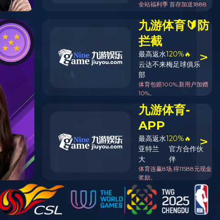
Lan（中国）
车载新能源米兰MiLan（中国）
全国服务热线
0769-38866368
139-2682-4726