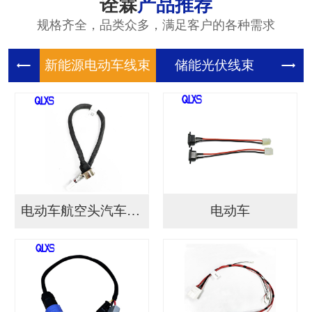
诠霖
产品推荐
规格齐全，品类众多，满足客户的各种需求
新能源电
储能光伏
储
电动车航空头汽车连接...
电动车