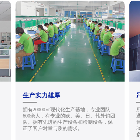
生产实力雄厚
拥有20000㎡现代化生产基地，专业团队
天
600余人，有专业的欧、美、日、韩外销团
通
队。拥有先进的生产设备和检测设备，保
管
证了客户对量与质的需求。