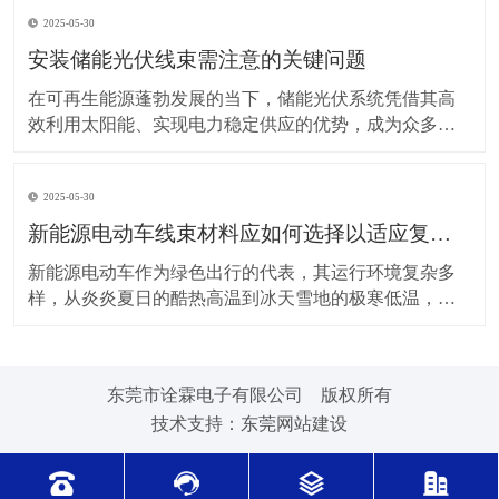
上，对新能源电动车线束进行科学合理的维护保养，能
2025-05-30
让车辆运行更稳定、安全，还能延长其使用寿命。 日常
驾驶习惯对线束的影响不容小觑。平稳驾驶是维护线束
安装储能光伏线束需注意的关键问题
的基
在可再生能源蓬勃发展的当下，储能光伏系统凭借其高
效利用太阳能、实现电力稳定供应的优势，成为众多领
域的重要选择。而储能光伏线束作为系统中电力与信号
传输的“脉络”，其安装质量直接关系到整个系统的性能与
2025-05-30
安全。因此，在安装储能光伏线束时，有许多问题需要
格外留意。 安装前的准备工作至关重要。在开始安装前
新能源电动车线束材料应如何选择以适应复杂的环境温度范围？
新能源电动车作为绿色出行的代表，其运行环境复杂多
样，从炎炎夏日的酷热高温到冰天雪地的极寒低温，车
辆各部件都面临着严峻考验，线束材料的选择尤为关
键。合适的新能源电动车线束材料能够在复杂的环境温
度范围内保持良好的性能，确保车辆稳定运行。 在高温
东莞市诠霖电子有限公司 版权所有
环境下，新能源电动车的电池、电机等部件工作时会散
技术支持：
东莞网站建设
发大量