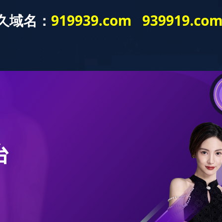
米
首
走进诠
新能源米兰
储能连
产品中
应用领
新闻中
MiL
页
霖
MiLan（中国）
接线
心
域
心
国
储能光伏米兰MiLan（中国）
化高科技有限公司。公司成立于 2008 年 8 月份，座落
化高科技有限公司。公司成立于 2008 年 8 月份，座落
构
题
米兰官方网页版