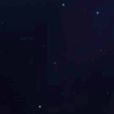
诠霖电子
QUANLIN ELECTRONICS

咨询热线：
13926824726

公司地址：
东莞虎门镇北栅河潭岗路6号


