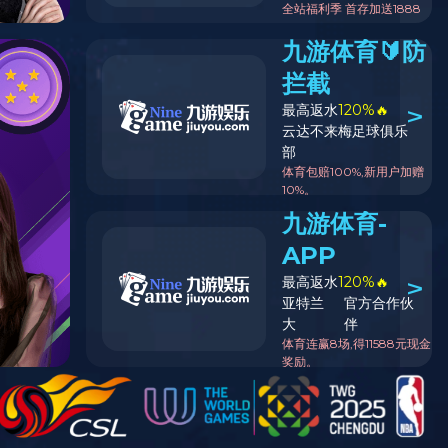
iLan（中国）
插板式米兰MiLan（中国）
全国服务热线
阿里店铺
0769-38866368
139-2682-4726
阿里店铺
微信公众号