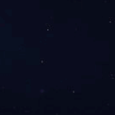
MiLan（中国）
Lan（中国）
MiLan（中国）
MiLan（中国）
MiLan（中国）