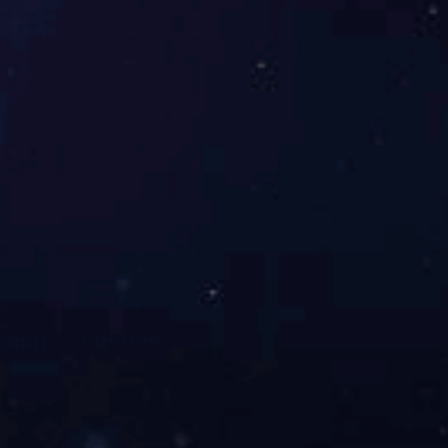
走进诠霖
产品中心
公司简介
新能源电动车米兰
企业文化
储能光伏米兰Mi
组织架构
储能连接器
米兰官方网页版
线对线连接器米兰
企业形象
线对板连接器米兰
合作伙伴
插板式连接器米兰
...
应用领域
新闻中心
光伏储能
公司动态