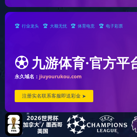
您的位置:
首页
产品列表
Product list
新能源电动车米兰
MiLan（中国）
储能光伏米兰MiLan（中
国）